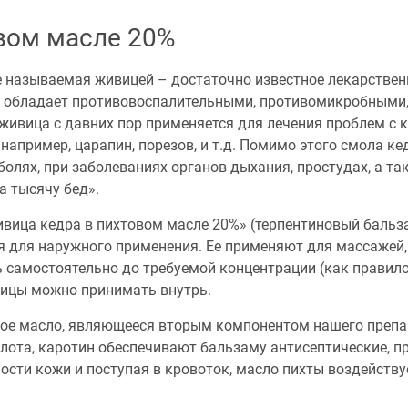
вом масле 20%
е называемая живицей – достаточно известное лекарствен
а обладает противовоспалительными, противомикробными
живица с давних пор применяется для лечения проблем с к
например, царапин, порезов, и т.д. Помимо этого смола к
олях, при заболеваниях органов дыхания, простудах, а та
а тысячу бед».
ица кедра в пихтовом масле 20%» (терпентиновый бальз
 для наружного применения. Ее применяют для массажей,
самостоятельно до требуемой концентрации (как правило,
ицы можно принимать внутрь.
овое масло, являющееся вторым компонентом нашего препа
слота, каротин обеспечивают бальзаму антисептические,
ности кожи и поступая в кровоток, масло пихты воздейств