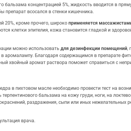
го бальзама концентрацией 5%, жидкость вводится в пряму
обы препарат всосался в стенки кишечника.
й 20%, кроме прочего, широко
применяется массажистам
ются клетки эпителия, кожа становится гладкой и здоров
рации можно использовать
для дезинфекции помещений
,
ь в аромалампу. Благодаря содержащимся в препарате фит
тный хвойный аромат раствора поможет справиться с неп
дра в пихтовом масле необходимо провести тест на возни
ь терпентинового бальзама на кожу груди, ноги, на локтево
окраснений, раздражения, сыпи или иных нежелательных р
ультация врача.