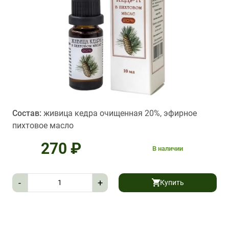
Состав:
живица кедра очищенная 20%, эфирное
пихтовое масло
270
₽
В наличии
-
+
Купить