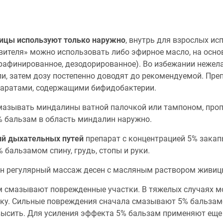
вицы используют только наружно
, внутрь для взрослых ис
авителя» можно использовать либо эфирное масло, на осно
(рафинированное, дезодорированное). Во избежании неже
ли, затем дозу постепенно доводят до рекомендуемой. Пр
паратами, содержащими бифидобактерии.
мазывать миндалины ватной палочкой или тампоном, про
0% бальзам в область миндалин наружно.
ий дыхательных путей
препарат с концентрацией 5% закапы
 бальзамом спину, грудь, стопы и руки.
 регулярный массаж десен с масляным раствором живиц
 смазывают поврежденные участки. В тяжелых случаях м
ку. Сильные повреждения сначала смазывают 5% бальзамо
сить. Для усиления эффекта 5% бальзам применяют еще и 