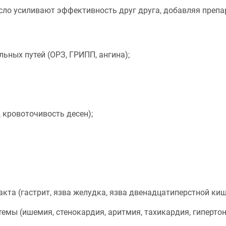
сло усиливают эффективность друг друга, добавляя препа
льных путей (ОРЗ, ГРИПП, ангина);
, кровоточивость десен);
кта (гастрит, язва желудка, язва двенадцатиперстной киш
темы (ишемия, стенокардия, аритмия, тахикардия, гипертон