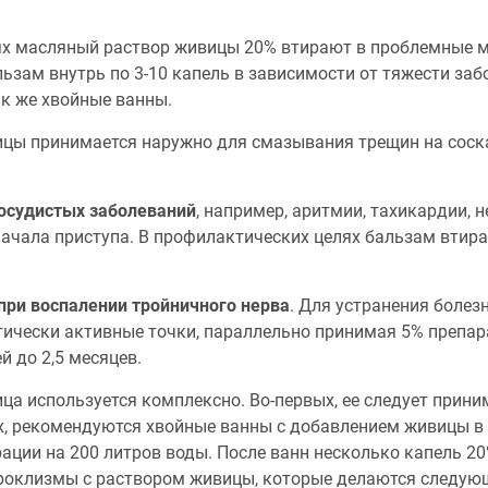
ях масляный раствор живицы 20% втирают в проблемные 
ьзам внутрь по 3-10 капель в зависимости от тяжести за
к же хвойные ванны.
цы принимается наружно для смазывания трещин на сосках,
осудистых заболеваний
, например, аритмии, тахикардии,
ачала приступа. В профилактических целях бальзам втираю
при воспалении тройничного нерва
. Для устранения боле
гически активные точки, параллельно принимая 5% препара
й до 2,5 месяцев.
а используется комплексно. Во-первых, ее следует приним
орых, рекомендуются хвойные ванны с добавлением живицы 
ации на 200 литров воды. После ванн несколько капель 2
кроклизмы с раствором живицы, которые делаются следующ