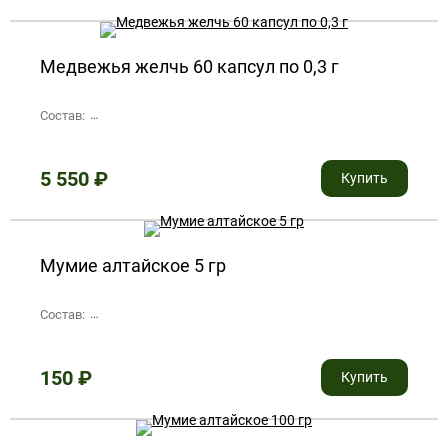
Медвежья желчь 60 капсул по 0,3 г
Состав:
1 капсула содержит: желчь бурого медведя – 0,1 г; лактоза 
5 550
₽
Купить
Мумие алтайское 5 гр
Состав:
натуральное экологически чистое цельное алтайское мум
150
₽
Купить