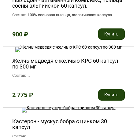
сосны альпийской 60 капсул.
Состав:
100% сосновая пыльца, желатиновая капсула
900
₽
Купить
Желчь медведя с желчью КРС 60 капсул
по 300 мг
Состав:
1 капсула содержит: желчь бурого медведя – 50 мг., желчь 
2 775
₽
Купить
Кастерон - мускус бобра с цинком 30
капсул
Состав:
бобровый мускус, цинк, лактоза, желатиновая капсула.